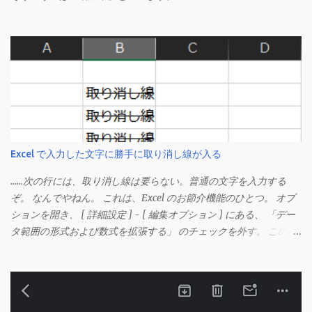
Excel で入力した文字に勝手に取り消し線が入る
……次の行には、取り消し線は要らない。普通の文字を入力する
ぞ。 なんでやねん。 これは、Excel のお節介機能のひとつ。 オプ
ションを開き、 [ 詳細設定 ] - [ 編集オプション ] にある、 「デー
タ範囲の形式および数式を拡張する」 のチェックを外す。 この機
能は、同じ形式（この場合は取り消し線）が 3 行以上続いた際、
次のセルにも自動的に同じセルの形式を適用するオプションのよ
うです。 このオプションを解除して、他のセル（取り消し線の書
式がないセル）をコピーしてから、もう一度入力してみます。 今