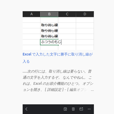
Excel で入力した文字に勝手に取り消し線が
入る
……次の行には、取り消し線は要らない。普
通の文字を入力するぞ。 なんでやねん。 こ
れは、Excel のお節介機能のひとつ。 オプシ
ョンを開き、 [ 詳細設定 ] - [ 編集オプショ
ン ] にある、 「データ範囲の形式および数
式を拡張する」 のチェックを外す。 この機
能は、同じ形式（この場合は取り消し線）が