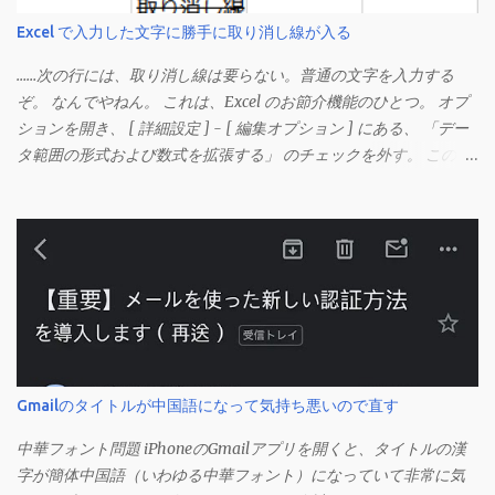
Excel で入力した文字に勝手に取り消し線が入る
……次の行には、取り消し線は要らない。普通の文字を入力する
ぞ。 なんでやねん。 これは、Excel のお節介機能のひとつ。 オプ
ションを開き、 [ 詳細設定 ] - [ 編集オプション ] にある、 「デー
タ範囲の形式および数式を拡張する」 のチェックを外す。 この機
能は、同じ形式（この場合は取り消し線）が 3 行以上続いた際、
次のセルにも自動的に同じセルの形式を適用するオプションのよ
うです。 このオプションを解除して、他のセル（取り消し線の書
式がないセル）をコピーしてから、もう一度入力してみます。 今
度は大丈夫です。 Mac の場合、画面上部にあるメニューの
「Excel」をクリックして環境設定を開きます（「command + ,
（カンマ）」 でも開きます）。 「編集」を開きます。 「編集オプ
ション」にあります。
Gmailのタイトルが中国語になって気持ち悪いので直す
中華フォント問題 iPhoneのGmailアプリを開くと、タイトルの漢
字が簡体中国語（いわゆる中華フォント）になっていて非常に気