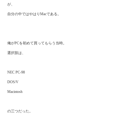
が、
自分の中ではやはりMacである。
俺がPCを初めて買ってもらう当時。
選択肢は、
NEC PC-98
DOS/V
Macintosh
の三つだった。