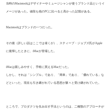
当時のMacintoshはデザイナーやミュージシャンが使うブランド品というイ
メージがあった。値段も他のPCに比べると高かった記憶がある。
Macintoshはブランドの一つだった。
その後（詳しい話はここでは省くが）、スティーブ・ジョブズ氏がApple
に復帰したときに、iMacが登場した。
iMacは親しみやすく、手軽に買えるMacだった。
しかし、それは「シンプル」であり、「簡単」であり、「優れている」な
どといった、現在も引き継がれている思想が脈々と受け継がれていた。
ところで、プロダクツを生み出す手法というのは、二種類のアプローチが