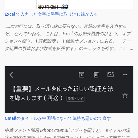
Excel で入力した文字に勝手に取り消し線が入る
……次の行には、取り消し線は要らない。普通の文字を入力する
ぞ。 なんでやねん。 これは、Excel のお節介機能のひとつ。 オプ
ションを開き、 [ 詳細設定 ] - [ 編集オプション ] にある、 「デー
タ範囲の形式および数式を拡張する」 のチェックを外す。 この機
能は、同じ形式（この場合は取り消し線）が 3 行以上続いた際、
次のセルにも自動的に同じセルの形式を適用するオプションのよ
うです。 このオプションを解除して、他のセル（取り消し線の書
式がないセル）をコピーしてから、もう一度入力してみます。 今
度は大丈夫です。 Mac の場合、画面上部にあるメニューの
「Excel」をクリックして環境設定を開きます（「command + ,
（カンマ）」 でも開きます）。 「編集」を開きます。 「編集オプ
ション」にあります。
Gmailのタイトルが中国語になって気持ち悪いので直す
中華フォント問題 iPhoneのGmailアプリを開くと、タイトルの漢
字が簡体中国語（いわゆる中華フォント）になっていて非常に気