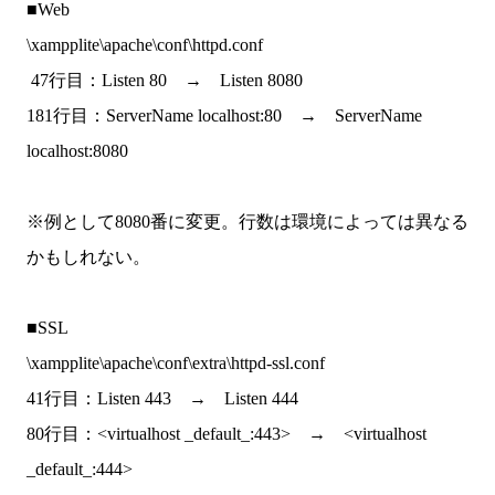
■Web
\xampplite\apache\conf\httpd.conf
47行目：Listen 80 → Listen 8080
181行目：ServerName localhost:80 → ServerName
localhost:8080
※例として8080番に変更。行数は環境によっては異なる
かもしれない。
■SSL
\xampplite\apache\conf\extra\httpd-ssl.conf
41行目：Listen 443 → Listen 444
80行目：<virtualhost _default_:443> → <virtualhost
_default_:444>