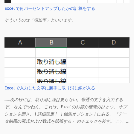
Excel で何パーセントアップしたかの計算をする
そういうのは「増加率」といいます。
Excel で入力した文字に勝手に取り消し線が入る
……次の行には、取り消し線は要らない。普通の文字を入力する
ぞ。 なんでやねん。 これは、Excel のお節介機能のひとつ。 オプ
ションを開き、 [ 詳細設定 ] - [ 編集オプション ] にある、 「デー
タ範囲の形式および数式を拡張する」 のチェックを外す。 この機
能は、同じ形式（この場合は取り消し線）が 3 行以上続いた際、