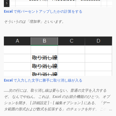
Excel で何パーセントアップしたかの計算をする
そういうのは「増加率」といいます。
Excel で入力した文字に勝手に取り消し線が入る
……次の行には、取り消し線は要らない。普通の文字を入力する
ぞ。 なんでやねん。 これは、Excel のお節介機能のひとつ。 オプ
ションを開き、 [ 詳細設定 ] - [ 編集オプション ] にある、 「デー
タ範囲の形式および数式を拡張する」 のチェックを外す。 この機
能は、同じ形式（この場合は取り消し線）が 3 行以上続いた際、