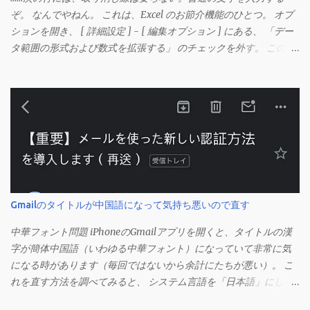
ぞ。 なんでやねん。 これは、Excel のお節介機能のひとつ。 オプ
ションを開き、 [ 詳細設定 ] - [ 編集オプション ] にある、 「デー
タ範囲の形式および数式を拡張する」 のチェックを外す。 この機
能は、同じ形式（この場合は取り消し線）が 3 行以上続いた際、
次のセルにも自動的に同じセルの形式を適用するオプションのよ
うです。 このオプションを解除して、他のセル（取り消し線の書
式がないセル）をコピーしてから、もう一度入力してみます。 今
度は大丈夫です。 Mac の場合、画面上部にあるメニューの
「Excel」をクリックして環境設定を開きます（「command + ,
（カンマ）」 でも開きます）。 「編集」を開きます。 「編集オプ
ション」にあります。
Gmailのタイトルが中国語になって気持ち悪いので直す
中華フォント問題 iPhoneのGmailアプリを開くと、タイトルの漢
字が簡体中国語（いわゆる中華フォント）になっていて非常に気
になる時があります（毎回ではないから余計にたちが悪い）。 こ
れを直す方法を調べてみると、 システム言語を「日本語」にしろ
、 Googleアカウントの言語設定を「日本語」にしろ などという見