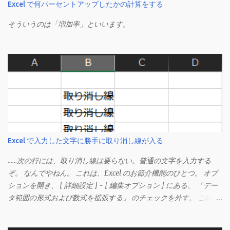
Excel で何パーセントアップしたかの計算をする
そういうのは「増加率」といいます。
Excel で入力した文字に勝手に取り消し線が入る
……次の行には、取り消し線は要らない。普通の文字を入力する
ぞ。 なんでやねん。 これは、Excel のお節介機能のひとつ。 オプ
ションを開き、 [ 詳細設定 ] - [ 編集オプション ] にある、 「デー
タ範囲の形式および数式を拡張する」 のチェックを外す。 この機
能は、同じ形式（この場合は取り消し線）が 3 行以上続いた際、
次のセルにも自動的に同じセルの形式を適用するオプションのよ