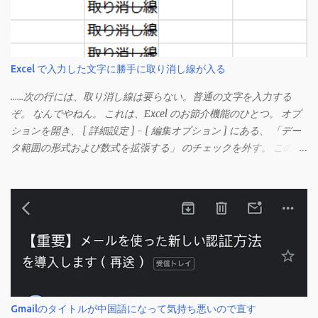
Excel で入力した文字に勝手に取り消し線が入る
……次の行には、取り消し線は要らない。普通の文字を入力する
ぞ。 なんでやねん。 これは、Excel のお節介機能のひとつ。 オプ
ションを開き、 [ 詳細設定 ] - [ 編集オプション ] にある、 「デー
タ範囲の形式および数式を拡張する」 のチェックを外す。 この機
能は、同じ形式（この場合は取り消し線）が 3 行以上続いた際、
次のセルにも自動的に同じセルの形式を適用するオプションのよ
うです。 このオプションを解除して、他のセル（取り消し線の書
式がないセル）をコピーしてから、もう一度入力してみます。 今
度は大丈夫です。 Mac の場合、画面上部にあるメニューの
「Excel」をクリックして環境設定を開きます（「command + ,
（カンマ）」 でも開きます）。 「編集」を開きます。 「編集オプ
ション」にあります。
Gmailのタイトルが中国語になって気持ち悪いので直す