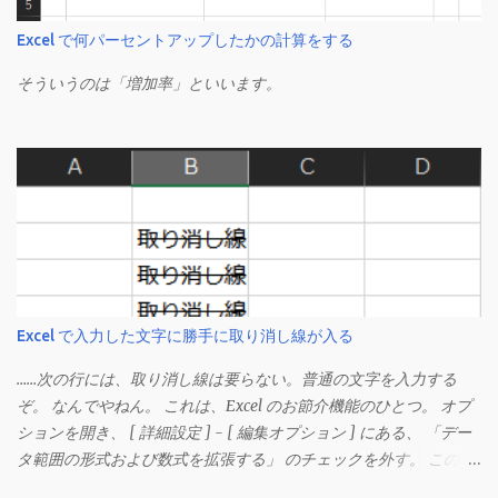
Excel で何パーセントアップしたかの計算をする
そういうのは「増加率」といいます。
Excel で入力した文字に勝手に取り消し線が入る
……次の行には、取り消し線は要らない。普通の文字を入力する
ぞ。 なんでやねん。 これは、Excel のお節介機能のひとつ。 オプ
ションを開き、 [ 詳細設定 ] - [ 編集オプション ] にある、 「デー
タ範囲の形式および数式を拡張する」 のチェックを外す。 この機
能は、同じ形式（この場合は取り消し線）が 3 行以上続いた際、