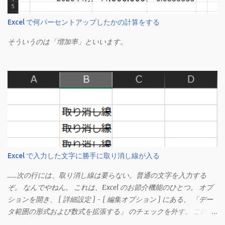
Excel で何パーセントアップしたかの計算をする
そういうのは「増加率」といいます。
Excel で入力した文字に勝手に取り消し線が入る
……次の行には、取り消し線は要らない。普通の文字を入力する
ぞ。 なんでやねん。 これは、Excel のお節介機能のひとつ。 オプ
ションを開き、 [ 詳細設定 ] - [ 編集オプション ] にある、 「デー
タ範囲の形式および数式を拡張する」 のチェックを外す。 この機
能は、同じ形式（この場合は取り消し線）が 3 行以上続いた際、