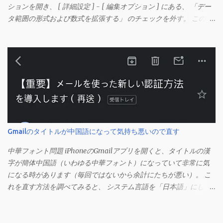
ションを開き、 [ 詳細設定 ] - [ 編集オプション ] にある、 「デー
タ範囲の形式および数式を拡張する」 のチェックを外す。 この機
能は、同じ形式（この場合は取り消し線）が 3 行以上続いた際、
次のセルにも自動的に同じセルの形式を適用するオプションのよ
うです。 このオプションを解除して、他のセル（取り消し線の書
式がないセル）をコピーしてから、もう一度入力してみます。 今
度は大丈夫です。 Mac の場合、画面上部にあるメニューの
「Excel」をクリックして環境設定を開きます（「command + ,
（カンマ）」 でも開きます）。 「編集」を開きます。 「編集オプ
ション」にあります。
Gmailのタイトルが中国語になって気持ち悪いので直す
中華フォント問題 iPhoneのGmailアプリを開くと、タイトルの漢
字が簡体中国語（いわゆる中華フォント）になっていて非常に気
になる時があります（毎回ではないから余計にたちが悪い）。 こ
れを直す方法を調べてみると、 システム言語を「日本語」にしろ
、 Googleアカウントの言語設定を「日本語」にしろ などという見
当違いの修正方法ばかりがヒットする。 結論としてはこの問題は
Unicodeの問題であり、ユーザー側で修正することはできないらし