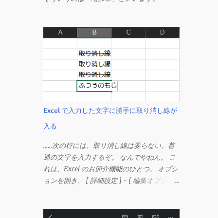
Excel で入力した文字に勝手に取り消し線が
入る
……次の行には、取り消し線は要らない。普
通の文字を入力するぞ。 なんでやねん。 こ
れは、Excel のお節介機能のひとつ。 オプシ
ョンを開き、 [ 詳細設定 ] - [ 編集オプショ
ン ] にある、 「データ範囲の形式および数
式を拡張する」 のチェックを外す。 この機
能は、同じ形式（この場合は取り消し線）が