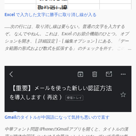
Excel で入力した文字に勝手に取り消し線が入る
……次の行には、取り消し線は要らない。普通の文字を入力する
ぞ。 なんでやねん。 これは、Excel のお節介機能のひとつ。 オプ
ションを開き、 [ 詳細設定 ] - [ 編集オプション ] にある、 「デー
タ範囲の形式および数式を拡張する」 のチェックを外す。 この機
能は、同じ形式（この場合は取り消し線）が 3 行以上続いた際、
次のセルにも自動的に同じセルの形式を適用するオプションのよ
うです。 このオプションを解除して、他のセル（取り消し線の書
式がないセル）をコピーしてから、もう一度入力してみます。 今
度は大丈夫です。 Mac の場合、画面上部にあるメニューの
「Excel」をクリックして環境設定を開きます（「command + ,
（カンマ）」 でも開きます）。 「編集」を開きます。 「編集オプ
ション」にあります。
Gmailのタイトルが中国語になって気持ち悪いので直す
中華フォント問題 iPhoneのGmailアプリを開くと、タイトルの漢