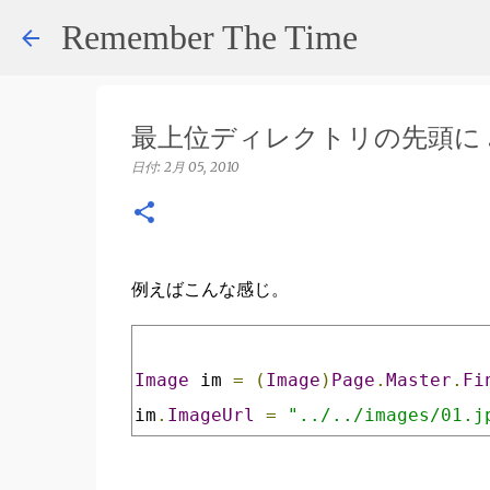
Remember The Time
最上位ディレクトリの先頭に 
日付:
2月 05, 2010
例えばこんな感じ。
Image
 im 
=
(
Image
)
Page
.
Master
.
Fi
im
.
ImageUrl
=
"../../images/01.j