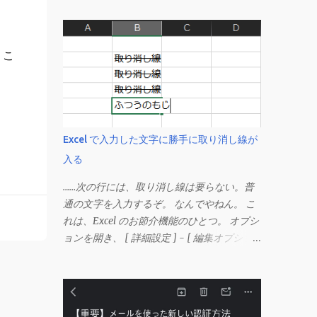
。こ
Excel で入力した文字に勝手に取り消し線が
入る
……次の行には、取り消し線は要らない。普
通の文字を入力するぞ。 なんでやねん。 こ
れは、Excel のお節介機能のひとつ。 オプシ
ョンを開き、 [ 詳細設定 ] - [ 編集オプショ
ン ] にある、 「データ範囲の形式および数
式を拡張する」 のチェックを外す。 この機
能は、同じ形式（この場合は取り消し線）が
3 行以上続いた際、次のセルにも自動的に同