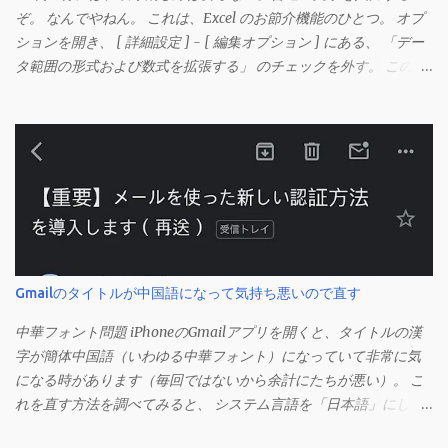
ぞ。 なんでやねん。 これは、Excel のお節介機能のひとつ。 オプ
ションを開き、 [ 詳細設定 ] - [ 編集オプション ] にある、 「デー
タ範囲の形式および数式を拡張する」 のチェックを外す。 この機
能は、同じ形式（この場合は取り消し線）が 3 行以上続いた際、
次のセルにも自動的に同じセルの形式を適用するオプションのよ
うです。 このオプションを解除して、他のセル（取り消し線の書
式がないセル）をコピーしてから、もう一度入力してみます。 今
度は大丈夫です。 Mac の場合、画面上部にあるメニューの
「Excel」をクリックして環境設定を開きます（「command + ,
（カンマ）」 でも開きます）。 「編集」を開きます。 「編集オプ
ション」にあります。
Gmailのタイトルが中国語になって気持ち悪いので直す
中華フォント問題 iPhoneのGmailアプリを開くと、タイトルの漢
字が簡体中国語（いわゆる中華フォント）になっていて非常に気
になる時があります（毎回ではないから余計にたちが悪い）。 こ
れを直す方法を調べてみると、 システム言語を「日本語」にしろ
、 Googleアカウントの言語設定を「日本語」にしろ などという見