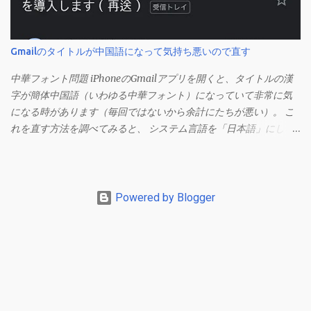
（カンマ）」 でも開きます）。 「編集」を開きます。 「編集オプ
ション」にあります。
Gmailのタイトルが中国語になって気持ち悪いので直す
中華フォント問題 iPhoneのGmailアプリを開くと、タイトルの漢
字が簡体中国語（いわゆる中華フォント）になっていて非常に気
になる時があります（毎回ではないから余計にたちが悪い）。 こ
れを直す方法を調べてみると、 システム言語を「日本語」にしろ
、 Googleアカウントの言語設定を「日本語」にしろ などという見
当違いの修正方法ばかりがヒットする。 結論としてはこの問題は
Unicodeの問題であり、ユーザー側で修正することはできないらし
い。 アプリのバグ？ で中華フォントを直す メール一覧からメニュ
Powered by Blogger
ーを開く（左からメニューが現れる）。 この状態でGmailアプリ
を上にスワイプしてホーム画面を表示させます。 もう一度Gmail
アプリを開いて、一覧からメールを開くとフォントが直っていま
す。 フォントが直る理由は不明ですが、これで直るようです。た
だし、しばらくするとまた中華フォントに変わっていることもあ
るので、この操作をするか諦めるしかないようです。