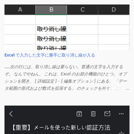
Excel で入力した文字に勝手に取り消し線が入る
……次の行には、取り消し線は要らない。普通の文字を入力する
ぞ。 なんでやねん。 これは、Excel のお節介機能のひとつ。 オプ
ションを開き、 [ 詳細設定 ] - [ 編集オプション ] にある、 「デー
タ範囲の形式および数式を拡張する」 のチェックを外す。 この機
能は、同じ形式（この場合は取り消し線）が 3 行以上続いた際、
次のセルにも自動的に同じセルの形式を適用するオプションのよ
うです。 このオプションを解除して、他のセル（取り消し線の書
式がないセル）をコピーしてから、もう一度入力してみます。 今
度は大丈夫です。 Mac の場合、画面上部にあるメニューの
「Excel」をクリックして環境設定を開きます（「command + ,