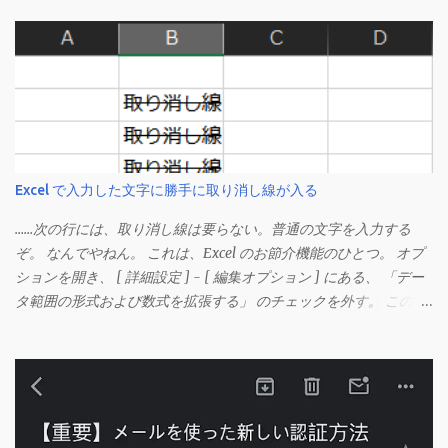
Excel で入力した文字に勝手に取り消し線が入る
……次の行には、取り消し線は要らない。普通の文字を入力する
ぞ。 なんでやねん。 これは、Excel のお節介機能のひとつ。 オプ
ションを開き、 [ 詳細設定 ] - [ 編集オプション ] にある、 「デー
タ範囲の形式および数式を拡張する」 のチェックを外す。 この機
能は、同じ形式（この場合は取り消し線）が 3 行以上続いた際、
次のセルにも自動的に同じセルの形式を適用するオプションのよ
うです。 このオプションを解除して、他のセル（取り消し線の書
式がないセル）をコピーしてから、もう一度入力してみます。 今
度は大丈夫です。 Mac の場合、画面上部にあるメニューの
「Excel」をクリックして環境設定を開きます（「command + ,