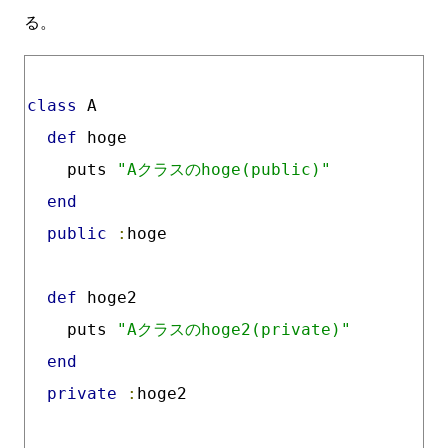
る。
class
 A
def
 hoge
    puts 
"Aクラスのhoge(public)"
end
public
:
hoge
def
 hoge2
    puts 
"Aクラスのhoge2(private)"
end
private
:
hoge2