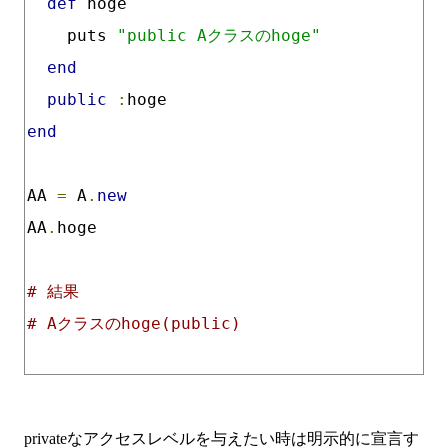
def
 hoge
    puts 
"public Aクラスのhoge"
end
public
:
hoge
end
AA 
=
 A
.
new
AA
.
hoge
# 結果
# Aクラスのhoge(public)
privateなアクセスレベルを与えたい時は明示的に宣言す