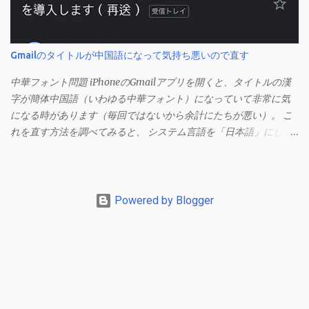
（カンマ）」 でも開きます）。 「編集」を開きます。 「編集オプ
ション」にあります。
Gmailのタイトルが中国語になって気持ち悪いので直す
中華フォント問題 iPhoneのGmailアプリを開くと、タイトルの漢
字が簡体中国語（いわゆる中華フォント）になっていて非常に気
になる時があります（毎回ではないから余計にたちが悪い）。 こ
れを直す方法を調べてみると、 システム言語を「日本語」にしろ
、 Googleアカウントの言語設定を「日本語」にしろ などという見
当違いの修正方法ばかりがヒットする。 結論としてはこの問題は
Unicodeの問題であり、ユーザー側で修正することはできないらし
い。 アプリのバグ？ で中華フォントを直す メール一覧からメニュ
Powered by Blogger
ーを開く（左からメニューが現れる）。 この状態でGmailアプリ
を上にスワイプしてホーム画面を表示させます。 もう一度Gmail
アプリを開いて、一覧からメールを開くとフォントが直っていま
す。 フォントが直る理由は不明ですが、これで直るようです。た
だし、しばらくするとまた中華フォントに変わっていることもあ
るので、この操作をするか諦めるしかないようです。