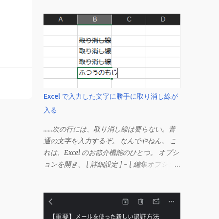
Excel で入力した文字に勝手に取り消し線が
入る
……次の行には、取り消し線は要らない。普
通の文字を入力するぞ。 なんでやねん。 こ
れは、Excel のお節介機能のひとつ。 オプシ
ョンを開き、 [ 詳細設定 ] - [ 編集オプショ
ン ] にある、 「データ範囲の形式および数
式を拡張する」 のチェックを外す。 この機
能は、同じ形式（この場合は取り消し線）が
3 行以上続いた際、次のセルにも自動的に同