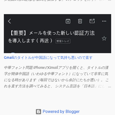
能は、同じ形式（この場合は取り消し線）が 3 行以上続いた際、
次のセルにも自動的に同じセルの形式を適用するオプションのよ
うです。 このオプションを解除して、他のセル（取り消し線の書
式がないセル）をコピーしてから、もう一度入力してみます。 今
度は大丈夫です。 Mac の場合、画面上部にあるメニューの
「Excel」をクリックして環境設定を開きます（「command + ,
（カンマ）」 でも開きます）。 「編集」を開きます。 「編集オプ
ション」にあります。
Gmailのタイトルが中国語になって気持ち悪いので直す
中華フォント問題 iPhoneのGmailアプリを開くと、タイトルの漢
字が簡体中国語（いわゆる中華フォント）になっていて非常に気
になる時があります（毎回ではないから余計にたちが悪い）。 こ
れを直す方法を調べてみると、 システム言語を「日本語」にしろ
、 Googleアカウントの言語設定を「日本語」にしろ などという見
当違いの修正方法ばかりがヒットする。 結論としてはこの問題は
Unicodeの問題であり、ユーザー側で修正することはできないらし
い。 アプリのバグ？ で中華フォントを直す メール一覧からメニュ
Powered by Blogger