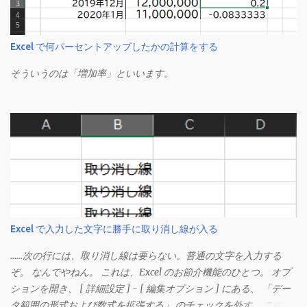
Excel で何パーセントアップしたかの計算をする
そういうのは「増加率」といいます。
Excel で入力した文字に勝手に取り消し線が入る
……次の行には、取り消し線は要らない。普通の文字を入力する
ぞ。 なんでやねん。 これは、Excel のお節介機能のひとつ。 オプ
ションを開き、 [ 詳細設定 ] - [ 編集オプション ] にある、 「デー
タ範囲の形式および数式を拡張する」 のチェックを外す。 この機