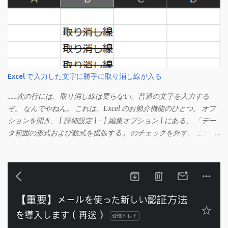
Excel で入力した文字に勝手に取り消し線が入る
……次の行には、取り消し線は要らない。普通の文字を入力する
ぞ。 なんでやねん。 これは、Excel のお節介機能のひとつ。 オプ
ションを開き、 [ 詳細設定 ] - [ 編集オプション ] にある、 「デー
タ範囲の形式および数式を拡張する」 のチェックを外す。 この機
能は、同じ形式（この場合は取り消し線）が 3 行以上続いた際、
次のセルにも自動的に同じセルの形式を適用するオプションのよ
うです。 このオプションを解除して、他のセル（取り消し線の書
式がないセル）をコピーしてから、もう一度入力してみます。 今
度は大丈夫です。 Mac の場合、画面上部にあるメニューの
「Excel」をクリックして環境設定を開きます（「command + ,
（カンマ）」 でも開きます）。 「編集」を開きます。 「編集オプ