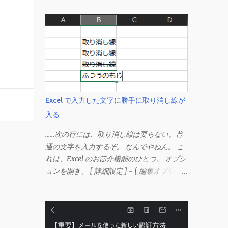
Excel で入力した文字に勝手に取り消し線が
入る
……次の行には、取り消し線は要らない。普
通の文字を入力するぞ。 なんでやねん。 こ
れは、Excel のお節介機能のひとつ。 オプシ
ョンを開き、 [ 詳細設定 ] - [ 編集オプショ
ン ] にある、 「データ範囲の形式および数
式を拡張する」 のチェックを外す。 この機
能は、同じ形式（この場合は取り消し線）が
3 行以上続いた際、次のセルにも自動的に同