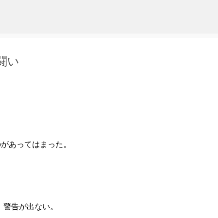
スキップしてメイン コンテンツに移動
の闘い
のがあってはまった。
では、警告が出ない。