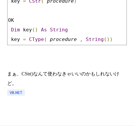
 key 
=
CStr
(
procedure
)
OK
Dim
 key
()
As
String
 key 
=
CType
(
procedure
,
String
())
まぁ、CStr()なんて使わなきゃいいのかもしれないけ
ど。
VB.NET