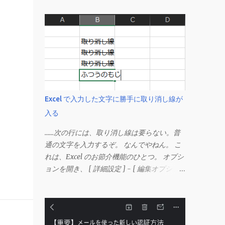
Excel で入力した文字に勝手に取り消し線が
入る
……次の行には、取り消し線は要らない。普
通の文字を入力するぞ。 なんでやねん。 こ
れは、Excel のお節介機能のひとつ。 オプシ
ョンを開き、 [ 詳細設定 ] - [ 編集オプショ
ン ] にある、 「データ範囲の形式および数
式を拡張する」 のチェックを外す。 この機
能は、同じ形式（この場合は取り消し線）が
3 行以上続いた際、次のセルにも自動的に同