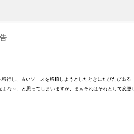
スキップしてメイン コンテンツに移動
警告
amework 2.0 へ移行し、古いソースを移植しようとしたときにたびたび出る
なよな～、と思ってしまいますが、まぁそれはそれとして変更