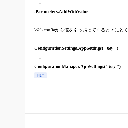
↓
.Parameters.AddWithValue
Web.configから値を引っ張ってくるときにと
ConfigurationSettings.AppSettings("
key
")
↓
ConfigurationManager.AppSettings("
key
")
.NET