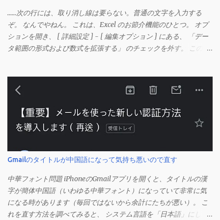
……次の行には、取り消し線は要らない。普通の文字を入力する
ぞ。 なんでやねん。 これは、Excel のお節介機能のひとつ。 オプ
ションを開き、 [ 詳細設定 ] - [ 編集オプション ] にある、 「デー
タ範囲の形式および数式を拡張する」 のチェックを外す。 この機
能は、同じ形式（この場合は取り消し線）が 3 行以上続いた際、
次のセルにも自動的に同じセルの形式を適用するオプションのよ
うです。 このオプションを解除して、他のセル（取り消し線の書
式がないセル）をコピーしてから、もう一度入力してみます。 今
度は大丈夫です。 Mac の場合、画面上部にあるメニューの
「Excel」をクリックして環境設定を開きます（「command + ,
（カンマ）」 でも開きます）。 「編集」を開きます。 「編集オプ
ション」にあります。
Gmailのタイトルが中国語になって気持ち悪いので直す
中華フォント問題 iPhoneのGmailアプリを開くと、タイトルの漢
字が簡体中国語（いわゆる中華フォント）になっていて非常に気
になる時があります（毎回ではないから余計にたちが悪い）。 こ
れを直す方法を調べてみると、 システム言語を「日本語」にしろ