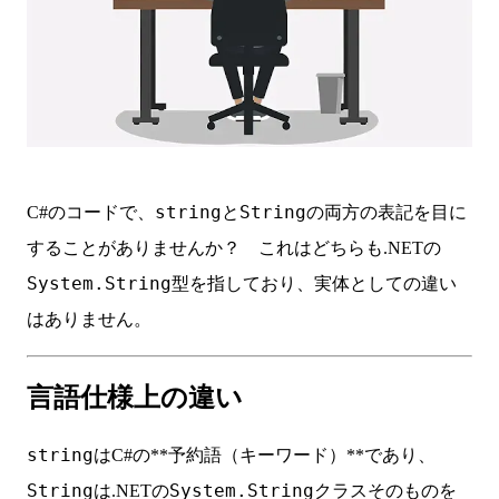
string
String
C#のコードで、
と
の両方の表記を目に
することがありませんか？ これはどちらも.NETの
System.String
型を指しており、実体としての違い
はありません。
言語仕様上の違い
string
はC#の**予約語（キーワード）**であり、
String
System.String
は.NETの
クラスそのものを