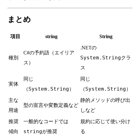
まとめ
項目
string
String
.NETの
C#の予約語（エイリア
System.String
種別
クラ
ス）
ス
同じ
同じ
実体
System.String
System.String
（
）
（
）
主な
静的メソッドの呼び出
型の宣言や変数定義など
用途
しなど
推奨
一般的なコードでは
規約に応じて使い分け
string
傾向
が推奨
る