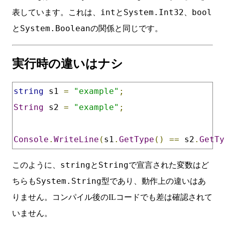
int
System.Int32
bool
表しています。これは、
と
、
System.Boolean
と
の関係と同じです。
実行時の違いはナシ
string
 s1 
=
"example"
;
String
 s2 
=
"example"
;
Console
.
WriteLine
(
s1
.
GetType
()
==
 s2
.
GetTy
string
String
このように、
と
で宣言された変数はど
System.String
ちらも
型であり、動作上の違いはあ
りません。コンパイル後のILコードでも差は確認されて
いません。