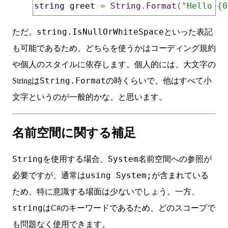
string
 greet 
=
String
.
Format
(
"Hello {0
string.IsNullOrWhiteSpace
ただ、
といった表記
も可能であるため、どちらを使うかはコーディング規約
や個人のスタイルに依存します。個人的には、大文字の
String.Format
Stringは
の時くらいで、他はすべて小
文字というのが一般的かな、と思います。
名前空間に関する補足
String
System
を使用する場合、
名前空間への参照が
using System;
必要ですが、通常は
が含まれている
ため、特に意識する場面は少ないでしょう。一方、
string
はC#のキーワードであるため、どのスコープで
も問題なく使用できます。