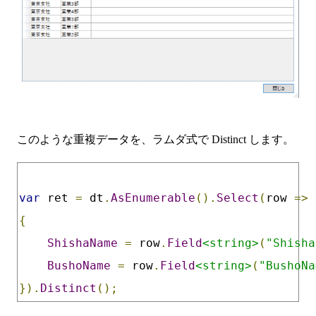
このような重複データを、ラムダ式で Distinct します。
var
 ret 
=
 dt
.
AsEnumerable
().
Select
(
row 
=>
{
ShishaName
=
 row
.
Field
<string>
(
"Shisha
BushoName
=
 row
.
Field
<string>
(
"BushoNa
}).
Distinct
();