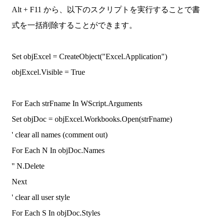
Alt + F11 から、以下のスクリプトを実行することで書
式を一括削除することができます。
Set objExcel = CreateObject("Excel.Application")
objExcel.Visible = True
For Each strFname In WScript.Arguments
Set objDoc = objExcel.Workbooks.Open(strFname)
' clear all names (comment out)
For Each N In objDoc.Names
'' N.Delete
Next
' clear all user style
For Each S In objDoc.Styles