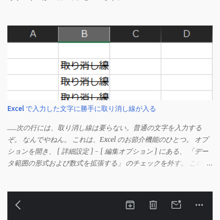
Excel で入力した文字に勝手に取り消し線が入る
……次の行には、取り消し線は要らない。普通の文字を入力する
ぞ。 なんでやねん。 これは、Excel のお節介機能のひとつ。 オプ
ションを開き、 [ 詳細設定 ] - [ 編集オプション ] にある、 「デー
タ範囲の形式および数式を拡張する」 のチェックを外す。 この機
能は、同じ形式（この場合は取り消し線）が 3 行以上続いた際、
次のセルにも自動的に同じセルの形式を適用するオプションのよ
うです。 このオプションを解除して、他のセル（取り消し線の書
式がないセル）をコピーしてから、もう一度入力してみます。 今