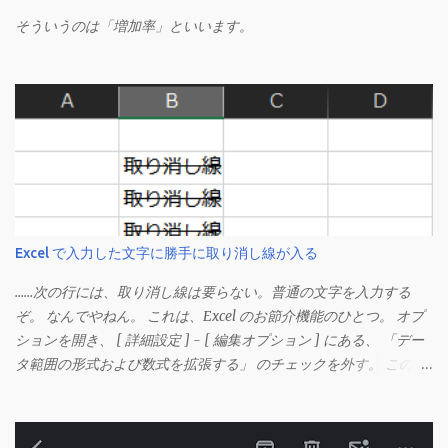
そういうのは「増加率」といいます。
Excel で入力した文字に勝手に取り消し線が入る
……次の行には、取り消し線は要らない。普通の文字を入力する
ぞ。 なんでやねん。 これは、Excel のお節介機能のひとつ。 オプ
ションを開き、 [ 詳細設定 ] - [ 編集オプション ] にある、 「デー
タ範囲の形式および数式を拡張する」 のチェックを外す。 この機
能は、同じ形式（この場合は取り消し線）が 3 行以上続いた際、
次のセルにも自動的に同じセルの形式を適用するオプションのよ
うです。 このオプションを解除して、他のセル（取り消し線の書