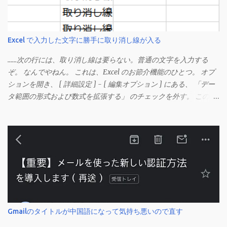
Excel で入力した文字に勝手に取り消し線が入る
……次の行には、取り消し線は要らない。普通の文字を入力する
ぞ。 なんでやねん。 これは、Excel のお節介機能のひとつ。 オプ
ションを開き、 [ 詳細設定 ] - [ 編集オプション ] にある、 「デー
タ範囲の形式および数式を拡張する」 のチェックを外す。 この機
能は、同じ形式（この場合は取り消し線）が 3 行以上続いた際、
次のセルにも自動的に同じセルの形式を適用するオプションのよ
うです。 このオプションを解除して、他のセル（取り消し線の書
式がないセル）をコピーしてから、もう一度入力してみます。 今
度は大丈夫です。 Mac の場合、画面上部にあるメニューの
「Excel」をクリックして環境設定を開きます（「command + ,
（カンマ）」 でも開きます）。 「編集」を開きます。 「編集オプ
ション」にあります。
Gmailのタイトルが中国語になって気持ち悪いので直す