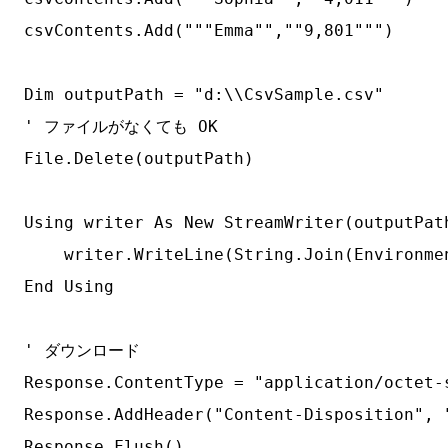
csvContents.Add("""Emma"",""9,801""")

Dim outputPath = "d:\\CsvSample.csv"

' ファイルがなくても OK

File.Delete(outputPath)

Using writer As New StreamWriter(outputPath
    writer.WriteLine(String.Join(Environmen
End Using

' ダウンロード

Response.ContentType = "application/octet-s
Response.AddHeader("Content-Disposition", 
Response.Flush()
