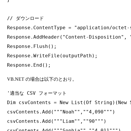
// ダウンロード

Response.ContentType = "application/octet-s
Response.AddHeader("Content-Disposition", 
Response.Flush();

Response.WriteFile(outputPath);

VB.NET の場合は以下のとおり。
'適当な CSV フォーマット

Dim csvContents = New List(Of String)(Ne
csvContents.Add("""Noah"",""4,090""")

csvContents.Add("""Liam"",""90""")

csvContents.Add("""Sophia"",""4,011""")
