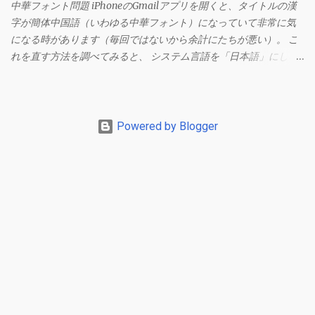
中華フォント問題 iPhoneのGmailアプリを開くと、タイトルの漢
字が簡体中国語（いわゆる中華フォント）になっていて非常に気
になる時があります（毎回ではないから余計にたちが悪い）。 こ
れを直す方法を調べてみると、 システム言語を「日本語」にしろ
、 Googleアカウントの言語設定を「日本語」にしろ などという見
当違いの修正方法ばかりがヒットする。 結論としてはこの問題は
Unicodeの問題であり、ユーザー側で修正することはできないらし
い。 アプリのバグ？ で中華フォントを直す メール一覧からメニュ
Powered by Blogger
ーを開く（左からメニューが現れる）。 この状態でGmailアプリ
を上にスワイプしてホーム画面を表示させます。 もう一度Gmail
アプリを開いて、一覧からメールを開くとフォントが直っていま
す。 フォントが直る理由は不明ですが、これで直るようです。た
だし、しばらくするとまた中華フォントに変わっていることもあ
るので、この操作をするか諦めるしかないようです。