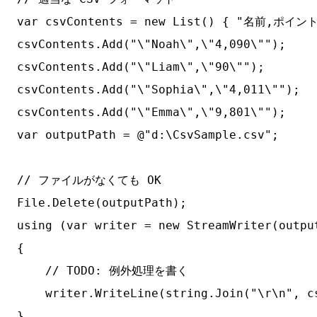
var csvContents = new List
() { "名前,ポイント"
csvContents.Add("\"Noah\",\"4,090\"");

csvContents.Add("\"Liam\",\"90\"");

csvContents.Add("\"Sophia\",\"4,011\"");

csvContents.Add("\"Emma\",\"9,801\"");

var outputPath = @"d:\CsvSample.csv";

// ファイルがなくても OK

File.Delete(outputPath);

using (var writer = new StreamWriter(outpu
{

    // TODO: 例外処理を書く

    writer.WriteLine(string.Join("\r\n", cs
}
