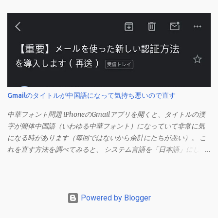
次のセルにも自動的に同じセルの形式を適用するオプションのよ
うです。 このオプションを解除して、他のセル（取り消し線の書
式がないセル）をコピーしてから、もう一度入力してみます。 今
度は大丈夫です。 Mac の場合、画面上部にあるメニューの
「Excel」をクリックして環境設定を開きます（「command + ,
（カンマ）」 でも開きます）。 「編集」を開きます。 「編集オプ
ション」にあります。
Gmailのタイトルが中国語になって気持ち悪いので直す
中華フォント問題 iPhoneのGmailアプリを開くと、タイトルの漢
字が簡体中国語（いわゆる中華フォント）になっていて非常に気
になる時があります（毎回ではないから余計にたちが悪い）。 こ
れを直す方法を調べてみると、 システム言語を「日本語」にしろ
、 Googleアカウントの言語設定を「日本語」にしろ などという見
当違いの修正方法ばかりがヒットする。 結論としてはこの問題は
Unicodeの問題であり、ユーザー側で修正することはできないらし
い。 アプリのバグ？ で中華フォントを直す メール一覧からメニュ
Powered by Blogger
ーを開く（左からメニューが現れる）。 この状態でGmailアプリ