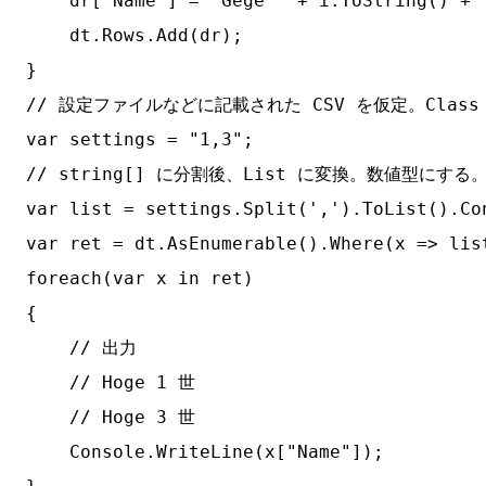
    dr["Name"] = "Gege " + i.ToString() + 
    dt.Rows.Add(dr);

}

// 設定ファイルなどに記載された CSV を仮定。Class
var settings = "1,3";

// string[] に分割後、List
 に変換。数値型にする。
var list = settings.Split(',').ToList().Con
var ret = dt.AsEnumerable().Where(x => lis
foreach(var x in ret)

{

    // 出力

    // Hoge 1 世

    // Hoge 3 世

    Console.WriteLine(x["Name"]);
