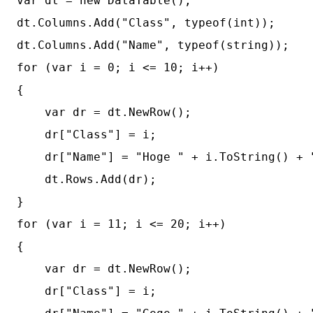
var dt = new DataTable();

dt.Columns.Add("Class", typeof(int));

dt.Columns.Add("Name", typeof(string));

for (var i = 0; i <= 10; i++)

{   

    var dr = dt.NewRow();

    dr["Class"] = i;

    dr["Name"] = "Hoge " + i.ToString() + 
    dt.Rows.Add(dr);

}

for (var i = 11; i <= 20; i++)

{

    var dr = dt.NewRow();

    dr["Class"] = i;
