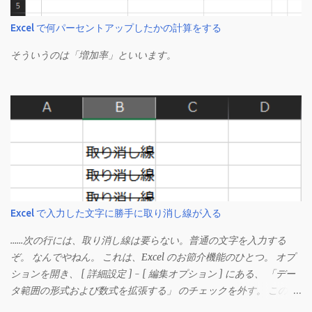
Excel で何パーセントアップしたかの計算をする
そういうのは「増加率」といいます。
Excel で入力した文字に勝手に取り消し線が入る
……次の行には、取り消し線は要らない。普通の文字を入力する
ぞ。 なんでやねん。 これは、Excel のお節介機能のひとつ。 オプ
ションを開き、 [ 詳細設定 ] - [ 編集オプション ] にある、 「デー
タ範囲の形式および数式を拡張する」 のチェックを外す。 この機
能は、同じ形式（この場合は取り消し線）が 3 行以上続いた際、