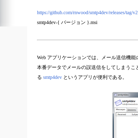
https://github.com/rnwood/smtp4dev/releases/tag/v2
smtp4dev-{ バージョン }.msi
Web アプリケーションでは、メール送信機
本番データでメールの誤送信をしてしまうこと
る
smtp4dev
というアプリが便利である。