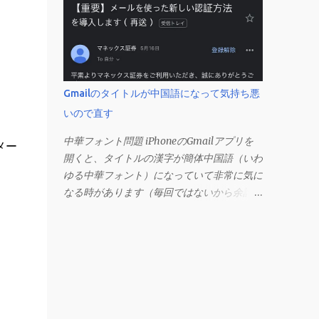
3 行以上続いた際、次のセルにも自動的に同
じセルの形式を適用するオプションのようで
す。 このオプションを解除して、他のセル
（取り消し線の書式がないセル）をコピーし
てから、もう一度入力してみます。 今度は
大丈夫です。 Mac の場合、画面上部にある
Gmailのタイトルが中国語になって気持ち悪
メニューの「Excel」をクリックして環境設
いので直す
定を開きます（「command + , （カン
マ）」 でも開きます）。 「編集」を開きま
中華フォント問題 iPhoneのGmailアプリを
メー
す。 「編集オプション」にあります。
開くと、タイトルの漢字が簡体中国語（いわ
ゆる中華フォント）になっていて非常に気に
なる時があります（毎回ではないから余計に
たちが悪い）。 これを直す方法を調べてみ
ると、 システム言語を「日本語」にしろ 、
Googleアカウントの言語設定を「日本語」
にしろ などという見当違いの修正方法ばか
りがヒットする。 結論としてはこの問題は
Unicodeの問題であり、ユーザー側で修正す
ることはできないらしい。 アプリのバグ？