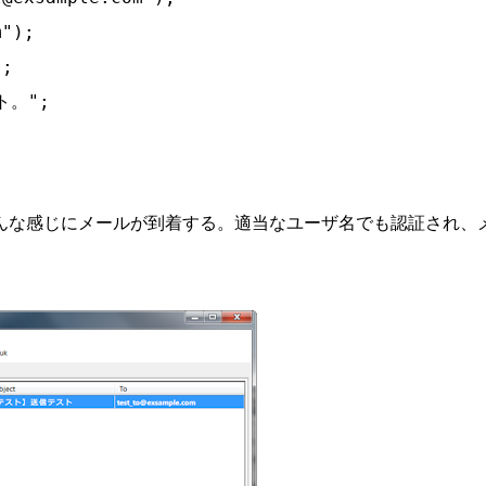
");



。";

んな感じにメールが到着する。適当なユーザ名でも認証され、