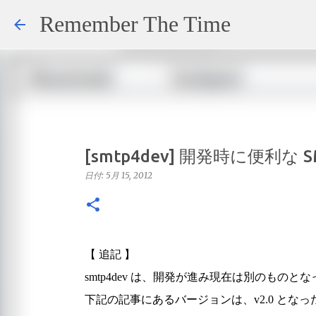
Remember The Time
[smtp4dev] 開発時に便利
日付:
5月 15, 2012
【 追記 】
smtp4dev は、開発が進み現在は別のものと
下記の記事にあるバージョンは、v2.0 となっ