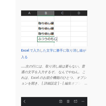
Excel で入力した文字に勝手に取り消し線が
入る
……次の行には、取り消し線は要らない。普
通の文字を入力するぞ。 なんでやねん。 こ
れは、Excel のお節介機能のひとつ。 オプシ
ョンを開き、 [ 詳細設定 ] - [ 編集オプショ
ン ] にある、 「データ範囲の形式および数
式を拡張する」 のチェックを外す。 この機
能は、同じ形式（この場合は取り消し線）が