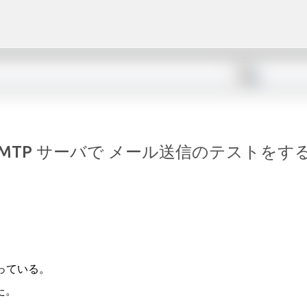
スキップしてメイン コンテンツに移動
な SMTP サーバで メール送信のテストをす
なっている。
た。