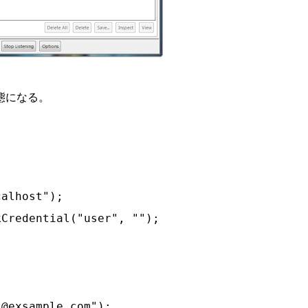
態になる。
alhost");

Credential("user", "");

@exsample.com");
