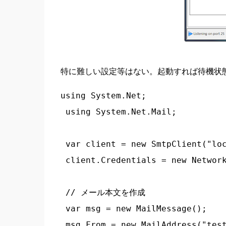
特に難しい設定等はない。起動すれば待機状
using System.Net;

 using System.Net.Mail;

 var client = new SmtpClient("loc
 client.Credentials = new Network
 // メール本文を作成

 var msg = new MailMessage();

 msg.From = new MailAddress("test