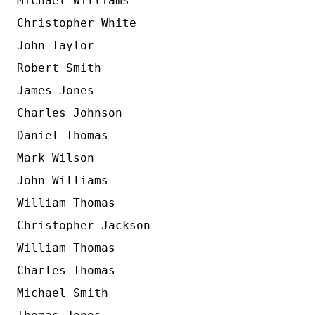
Michael Williams

Christopher White

John Taylor

Robert Smith

James Jones

Charles Johnson

Daniel Thomas

Mark Wilson

John Williams

William Thomas

Christopher Jackson

William Thomas

Charles Thomas

Michael Smith
