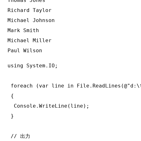
Thomas Jones

Richard Taylor

Michael Johnson

Mark Smith

Michael Miller

using System.IO;

 foreach (var line in File.ReadLines(@"d:\
 {

  Console.WriteLine(line);

 }

 // 出力
