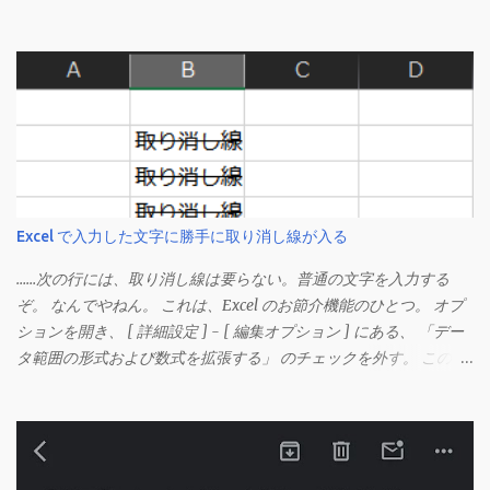
Excel で入力した文字に勝手に取り消し線が入る
……次の行には、取り消し線は要らない。普通の文字を入力する
ぞ。 なんでやねん。 これは、Excel のお節介機能のひとつ。 オプ
ションを開き、 [ 詳細設定 ] - [ 編集オプション ] にある、 「デー
タ範囲の形式および数式を拡張する」 のチェックを外す。 この機
能は、同じ形式（この場合は取り消し線）が 3 行以上続いた際、
次のセルにも自動的に同じセルの形式を適用するオプションのよ
うです。 このオプションを解除して、他のセル（取り消し線の書
式がないセル）をコピーしてから、もう一度入力してみます。 今
度は大丈夫です。 Mac の場合、画面上部にあるメニューの