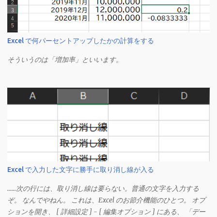
Excel で何パーセントアップしたかの計算をする
そういうのは「増加率」といいます。
Excel で入力した文字に勝手に取り消し線が入る
……次の行には、取り消し線は要らない。普通の文字を入力する
ぞ。 なんでやねん。 これは、Excel のお節介機能のひとつ。 オプ
ションを開き、 [ 詳細設定 ] - [ 編集オプション ] にある、 「デー