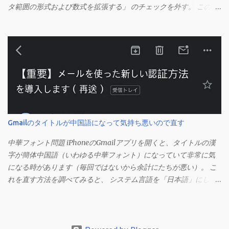
タ範囲の形式および数式を拡張する」 のチェックを外す。 この機
能は、同じ形式（この場合は取り消し線）が 3 行以上続いた際、
次のセルにも自動的に同じセルの形式を適用するオプションのよ
うです。 このオプションを解除して、他のセル（取り消し線の書
式がないセル）をコピーしてから、もう一度入力してみます。 今
度は大丈夫です。 Mac の場合、画面上部にあるメニューの
「Excel」をクリックして環境設定を開きます（「command + ,
（カンマ）」 でも開きます）。 「編集」を開きます。 「編集オプ
ション」にあります。
Gmailのタイトルが中国語になって気持ち悪いので直す
中華フォント問題 iPhoneのGmailアプリを開くと、タイトルの漢
字が簡体中国語（いわゆる中華フォント）になっていて非常に気
になる時があります（毎回ではないから余計にたちが悪い）。 こ
れを直す方法を調べてみると、 システム言語を「日本語」にしろ
、 Googleアカウントの言語設定を「日本語」にしろ などという見
当違いの修正方法ばかりがヒットする。 結論としてはこの問題は
Unicodeの問題であり、ユーザー側で修正することはできないらし
い。 アプリのバグ？ で中華フォントを直す メール一覧からメニュ